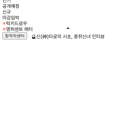
인기
공개예정
신규
마감임박
럭키드로우
영퍼센트 레터
창작자센터
🔮신(神)타로의 시초, 콩쥐신녀 인터뷰