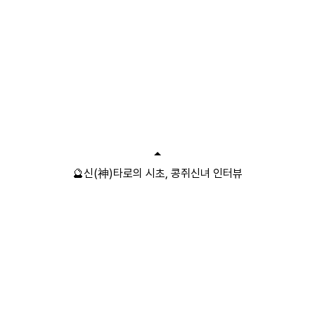
🔮신(神)타로의 시초, 콩쥐신녀 인터뷰