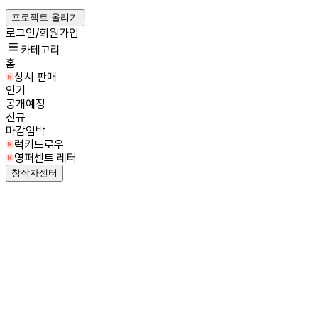
프로젝트 올리기
로그인/회원가입
카테고리
홈
상시 판매
인기
공개예정
신규
마감임박
럭키드로우
영퍼센트 레터
창작자센터