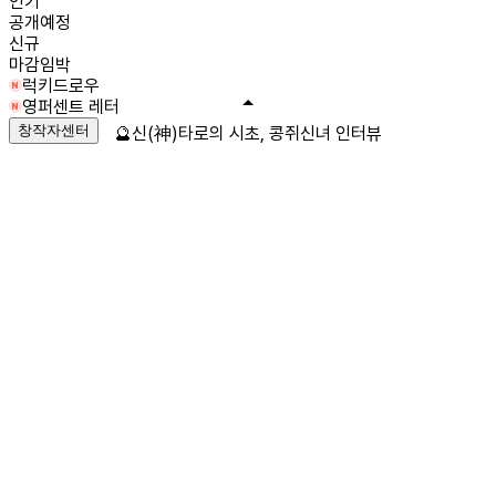
인기
공개예정
신규
마감임박
럭키드로우
영퍼센트 레터
창작자센터
🔮신(神)타로의 시초, 콩쥐신녀 인터뷰