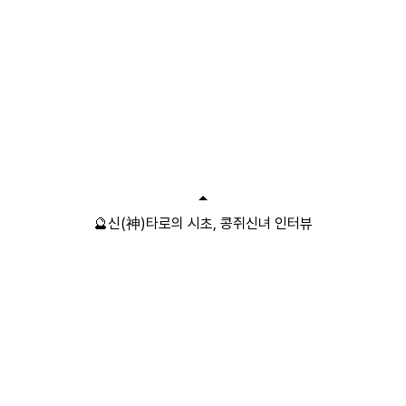
🔮신(神)타로의 시초, 콩쥐신녀 인터뷰