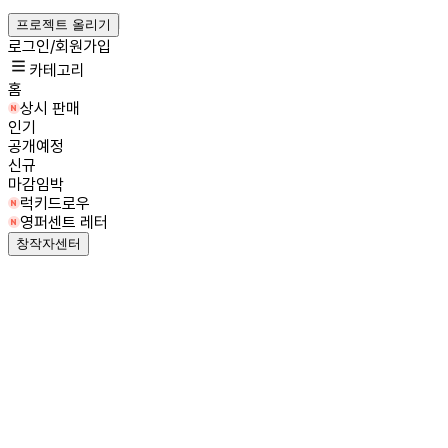
프로젝트 올리기
로그인/회원가입
카테고리
홈
상시 판매
인기
공개예정
신규
마감임박
럭키드로우
영퍼센트 레터
창작자센터