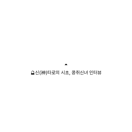
🔮신(神)타로의 시초, 콩쥐신녀 인터뷰