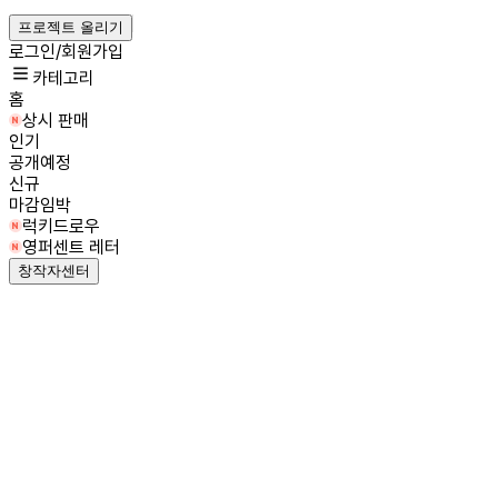
프로젝트 올리기
로그인/회원가입
카테고리
홈
상시 판매
인기
공개예정
신규
마감임박
럭키드로우
영퍼센트 레터
창작자센터