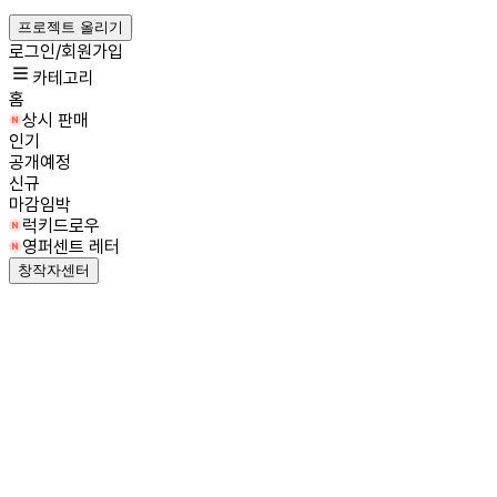
프로젝트 올리기
로그인/회원가입
카테고리
홈
상시 판매
인기
공개예정
신규
마감임박
럭키드로우
영퍼센트 레터
창작자센터