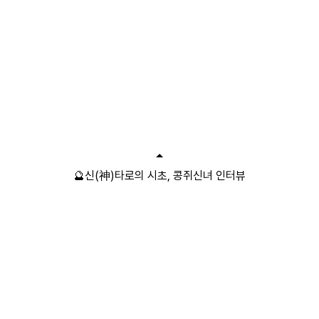
🔮신(神)타로의 시초, 콩쥐신녀 인터뷰