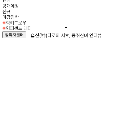
인기
공개예정
신규
마감임박
럭키드로우
영퍼센트 레터
창작자센터
🔮신(神)타로의 시초, 콩쥐신녀 인터뷰