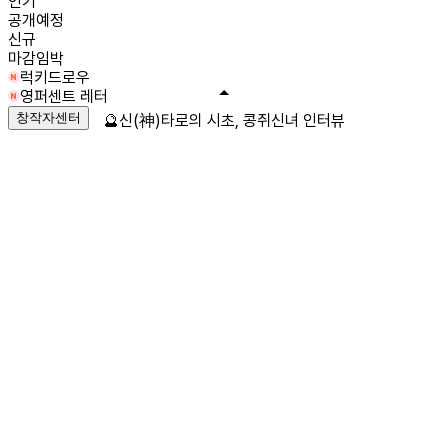
인기
공개예정
신규
마감임박
럭키드로우
영퍼센트 레터
창작자센터
🔮신(神)타로의 시초, 콩쥐신녀 인터뷰