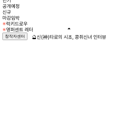
인기
공개예정
신규
마감임박
럭키드로우
영퍼센트 레터
창작자센터
🔮신(神)타로의 시초, 콩쥐신녀 인터뷰