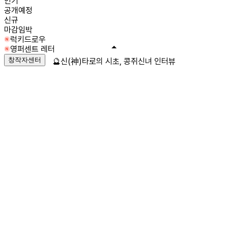
인기
공개예정
신규
마감임박
럭키드로우
영퍼센트 레터
창작자센터
🔮신(神)타로의 시초, 콩쥐신녀 인터뷰