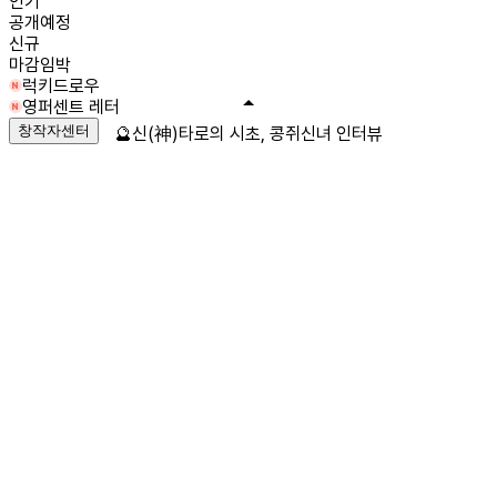
인기
공개예정
신규
마감임박
럭키드로우
영퍼센트 레터
창작자센터
🔮신(神)타로의 시초, 콩쥐신녀 인터뷰