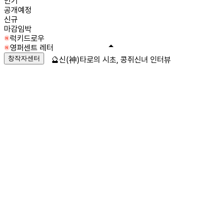
인기
공개예정
신규
마감임박
럭키드로우
영퍼센트 레터
창작자센터
🔮신(神)타로의 시초, 콩쥐신녀 인터뷰