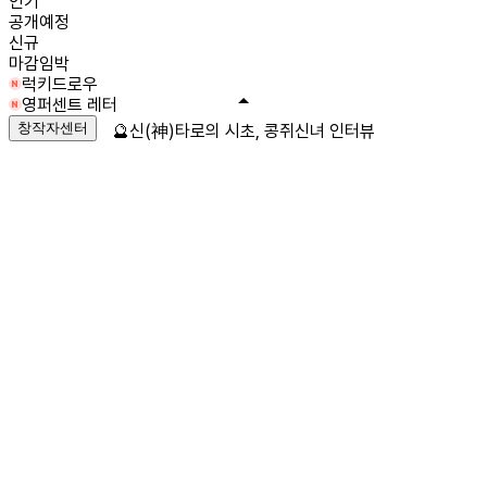
인기
공개예정
신규
마감임박
럭키드로우
영퍼센트 레터
창작자센터
🔮신(神)타로의 시초, 콩쥐신녀 인터뷰