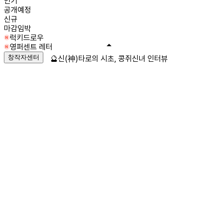
인기
공개예정
신규
마감임박
럭키드로우
영퍼센트 레터
창작자센터
🔮신(神)타로의 시초, 콩쥐신녀 인터뷰