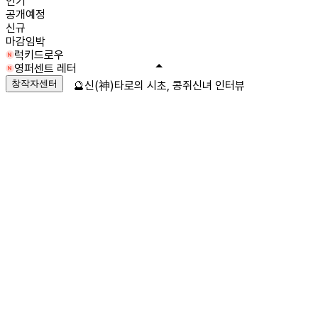
인기
공개예정
신규
마감임박
럭키드로우
영퍼센트 레터
창작자센터
🔮신(神)타로의 시초, 콩쥐신녀 인터뷰