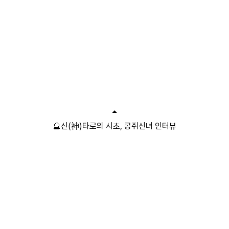
🔮신(神)타로의 시초, 콩쥐신녀 인터뷰