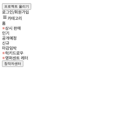
프로젝트 올리기
로그인/회원가입
카테고리
홈
상시 판매
인기
공개예정
신규
마감임박
럭키드로우
영퍼센트 레터
창작자센터