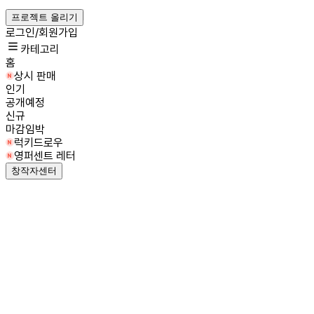
프로젝트 올리기
로그인/회원가입
카테고리
홈
상시 판매
인기
공개예정
신규
마감임박
럭키드로우
영퍼센트 레터
창작자센터