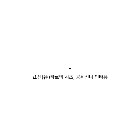
🔮신(神)타로의 시초, 콩쥐신녀 인터뷰