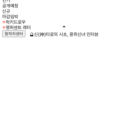
인기
공개예정
신규
마감임박
럭키드로우
영퍼센트 레터
창작자센터
🔮신(神)타로의 시초, 콩쥐신녀 인터뷰