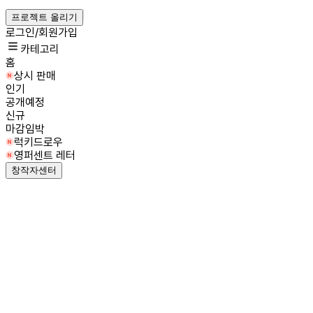
프로젝트 올리기
로그인/회원가입
카테고리
홈
상시 판매
인기
공개예정
신규
마감임박
럭키드로우
영퍼센트 레터
창작자센터