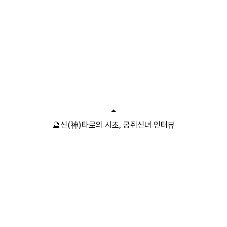
🔮신(神)타로의 시초, 콩쥐신녀 인터뷰