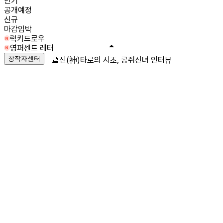
인기
공개예정
신규
마감임박
럭키드로우
영퍼센트 레터
창작자센터
🔮신(神)타로의 시초, 콩쥐신녀 인터뷰