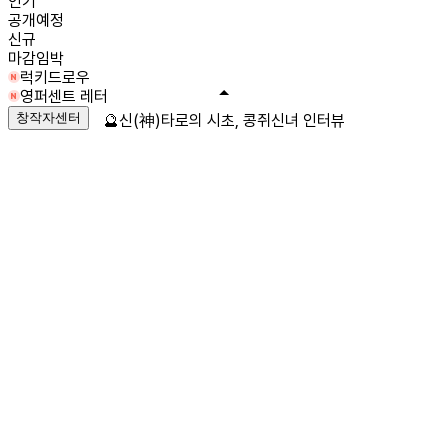
인기
공개예정
신규
마감임박
럭키드로우
영퍼센트 레터
창작자센터
🔮신(神)타로의 시초, 콩쥐신녀 인터뷰