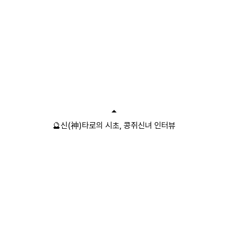
🔮신(神)타로의 시초, 콩쥐신녀 인터뷰