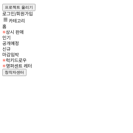
프로젝트 올리기
로그인/회원가입
카테고리
홈
상시 판매
인기
공개예정
신규
마감임박
럭키드로우
영퍼센트 레터
창작자센터