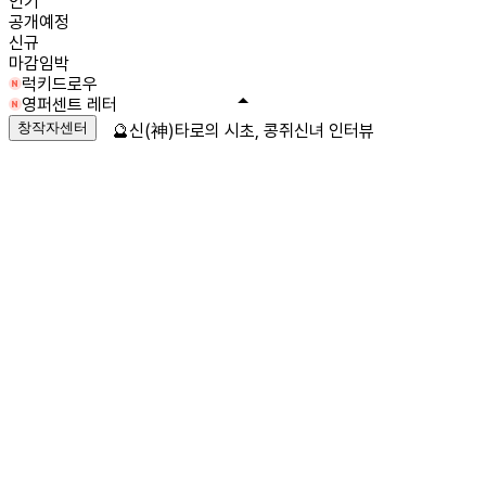
인기
공개예정
신규
마감임박
럭키드로우
영퍼센트 레터
창작자센터
🔮신(神)타로의 시초, 콩쥐신녀 인터뷰