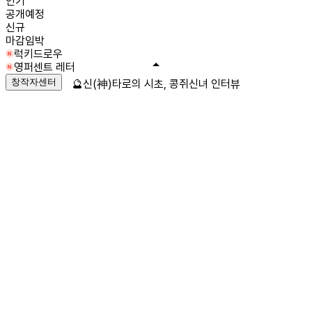
인기
공개예정
신규
마감임박
럭키드로우
영퍼센트 레터
창작자센터
🔮신(神)타로의 시초, 콩쥐신녀 인터뷰