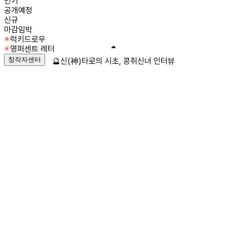
인기
공개예정
신규
마감임박
럭키드로우
영퍼센트 레터
창작자센터
🔮신(神)타로의 시초, 콩쥐신녀 인터뷰