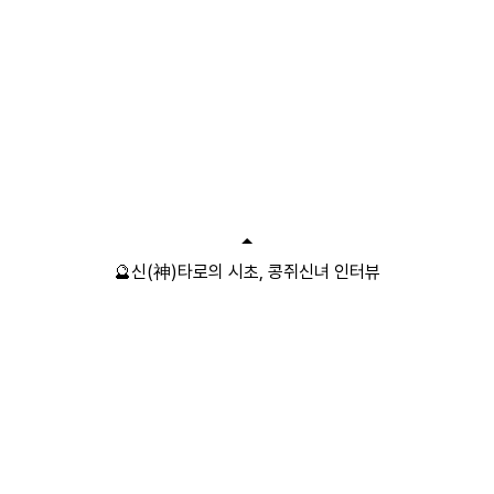
🔮신(神)타로의 시초, 콩쥐신녀 인터뷰