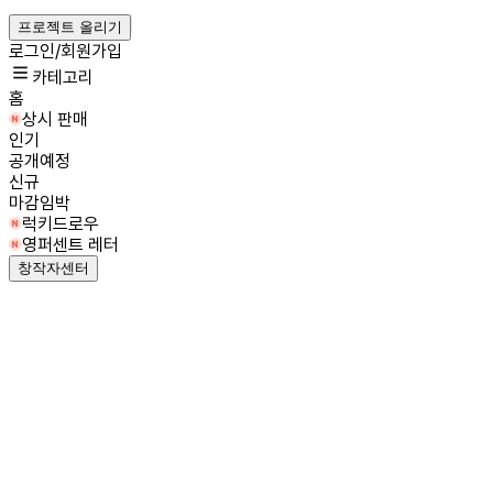
프로젝트 올리기
로그인/회원가입
카테고리
홈
상시 판매
인기
공개예정
신규
마감임박
럭키드로우
영퍼센트 레터
창작자센터