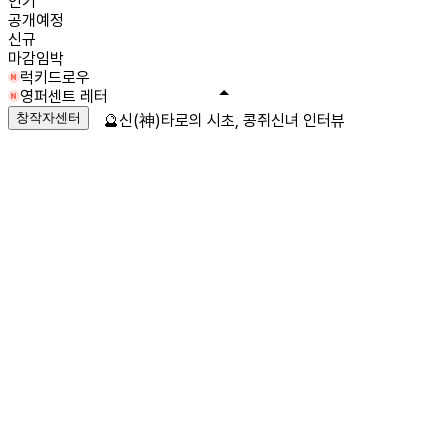
인기
공개예정
신규
마감임박
럭키드로우
영퍼센트 레터
창작자센터
🔮신(神)타로의 시초, 콩쥐신녀 인터뷰