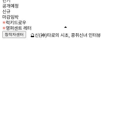
인기
공개예정
신규
마감임박
럭키드로우
영퍼센트 레터
창작자센터
🔮신(神)타로의 시초, 콩쥐신녀 인터뷰