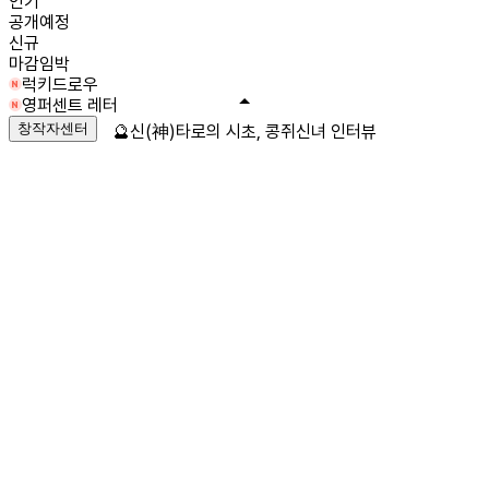
인기
공개예정
신규
마감임박
럭키드로우
영퍼센트 레터
창작자센터
🔮신(神)타로의 시초, 콩쥐신녀 인터뷰