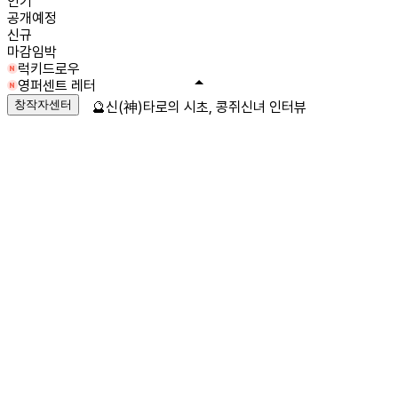
인기
공개예정
신규
마감임박
럭키드로우
영퍼센트 레터
창작자센터
🔮신(神)타로의 시초, 콩쥐신녀 인터뷰