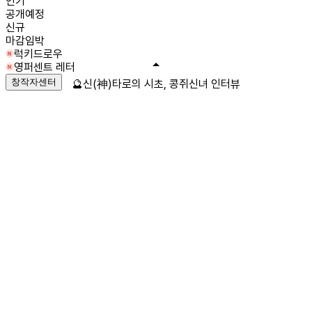
인기
공개예정
신규
마감임박
럭키드로우
영퍼센트 레터
창작자센터
🔮신(神)타로의 시초, 콩쥐신녀 인터뷰