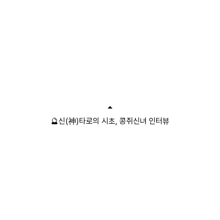
🔮신(神)타로의 시초, 콩쥐신녀 인터뷰