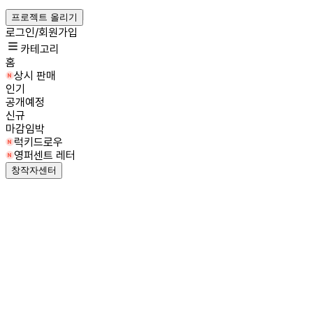
프로젝트 올리기
로그인/회원가입
카테고리
홈
상시 판매
인기
공개예정
신규
마감임박
럭키드로우
영퍼센트 레터
창작자센터