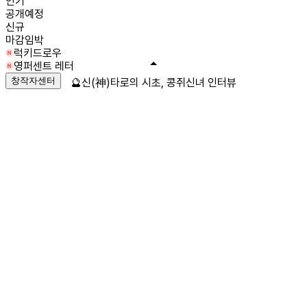
인기
공개예정
신규
마감임박
럭키드로우
영퍼센트 레터
창작자센터
🔮신(神)타로의 시초, 콩쥐신녀 인터뷰