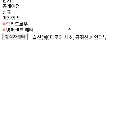
인기
공개예정
신규
마감임박
럭키드로우
영퍼센트 레터
창작자센터
🔮신(神)타로의 시초, 콩쥐신녀 인터뷰