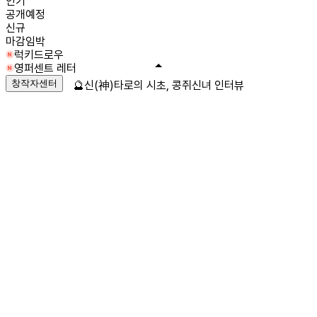
인기
공개예정
신규
마감임박
럭키드로우
영퍼센트 레터
창작자센터
🔮신(神)타로의 시초, 콩쥐신녀 인터뷰