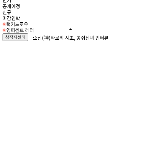
인기
공개예정
신규
마감임박
럭키드로우
영퍼센트 레터
창작자센터
🔮신(神)타로의 시초, 콩쥐신녀 인터뷰