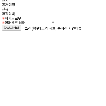
인기
공개예정
신규
마감임박
럭키드로우
영퍼센트 레터
창작자센터
🔮신(神)타로의 시초, 콩쥐신녀 인터뷰