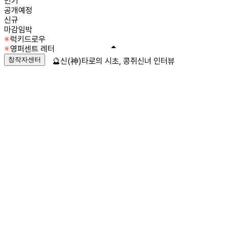
인기
공개예정
신규
마감임박
럭키드로우
영퍼센트 레터
창작자센터
🔮신(神)타로의 시초, 콩쥐신녀 인터뷰