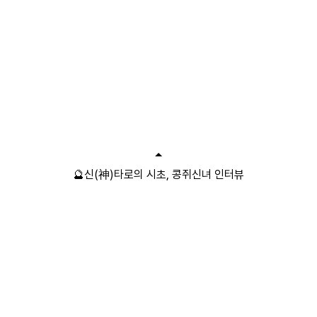
🔮신(神)타로의 시초, 콩쥐신녀 인터뷰