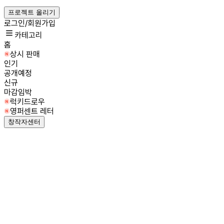
프로젝트 올리기
로그인/회원가입
카테고리
홈
상시 판매
인기
공개예정
신규
마감임박
럭키드로우
영퍼센트 레터
창작자센터