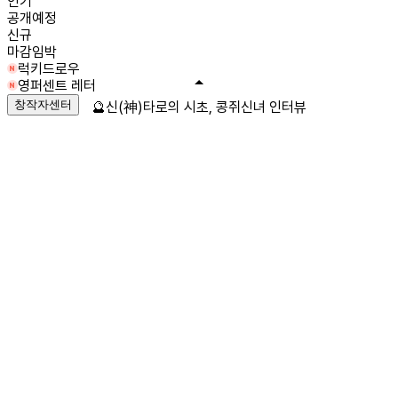
인기
공개예정
신규
마감임박
럭키드로우
영퍼센트 레터
창작자센터
🔮신(神)타로의 시초, 콩쥐신녀 인터뷰