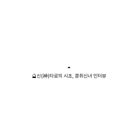
🔮신(神)타로의 시초, 콩쥐신녀 인터뷰