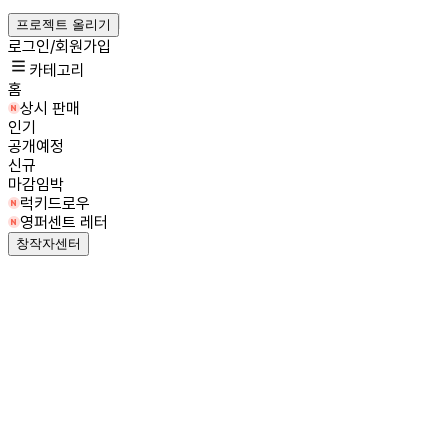
프로젝트 올리기
로그인/회원가입
카테고리
홈
상시 판매
인기
공개예정
신규
마감임박
럭키드로우
영퍼센트 레터
창작자센터