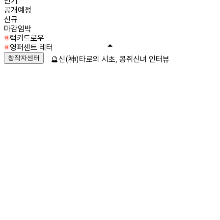
인기
공개예정
신규
마감임박
럭키드로우
영퍼센트 레터
창작자센터
🔮신(神)타로의 시초, 콩쥐신녀 인터뷰