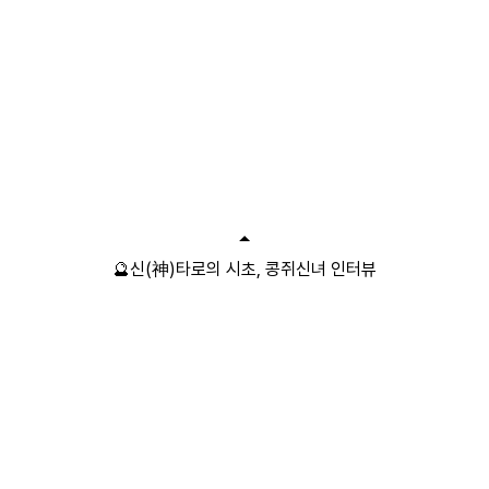
🔮신(神)타로의 시초, 콩쥐신녀 인터뷰