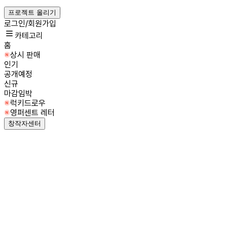
프로젝트 올리기
로그인/회원가입
카테고리
홈
상시 판매
인기
공개예정
신규
마감임박
럭키드로우
영퍼센트 레터
창작자센터