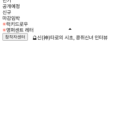
인기
공개예정
신규
마감임박
럭키드로우
영퍼센트 레터
창작자센터
🔮신(神)타로의 시초, 콩쥐신녀 인터뷰