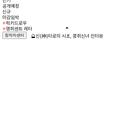
인기
공개예정
신규
마감임박
럭키드로우
영퍼센트 레터
창작자센터
🔮신(神)타로의 시초, 콩쥐신녀 인터뷰