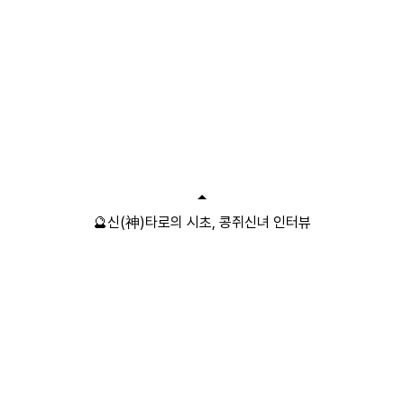
🔮신(神)타로의 시초, 콩쥐신녀 인터뷰