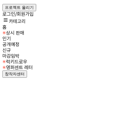
프로젝트 올리기
로그인/회원가입
카테고리
홈
상시 판매
인기
공개예정
신규
마감임박
럭키드로우
영퍼센트 레터
창작자센터