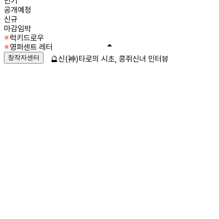
인기
공개예정
신규
마감임박
럭키드로우
영퍼센트 레터
창작자센터
🔮신(神)타로의 시초, 콩쥐신녀 인터뷰