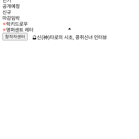
인기
공개예정
신규
마감임박
럭키드로우
영퍼센트 레터
창작자센터
🔮신(神)타로의 시초, 콩쥐신녀 인터뷰