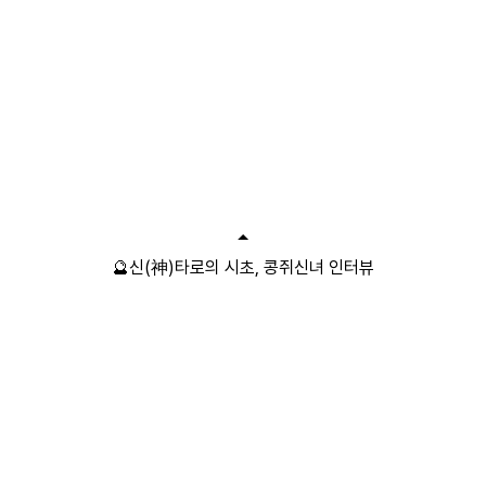
🔮신(神)타로의 시초, 콩쥐신녀 인터뷰