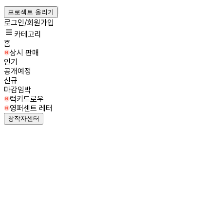
프로젝트 올리기
로그인/회원가입
카테고리
홈
상시 판매
인기
공개예정
신규
마감임박
럭키드로우
영퍼센트 레터
창작자센터