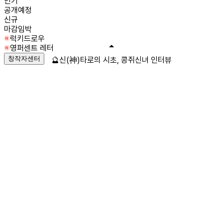
인기
공개예정
신규
마감임박
럭키드로우
영퍼센트 레터
창작자센터
🔮신(神)타로의 시초, 콩쥐신녀 인터뷰